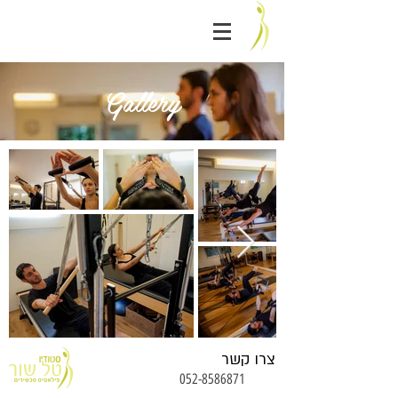
פילאטיס | סטודיו טל שור פילאטיס מכשירים | Israel
Gallery
צרו קשר
052-8586871